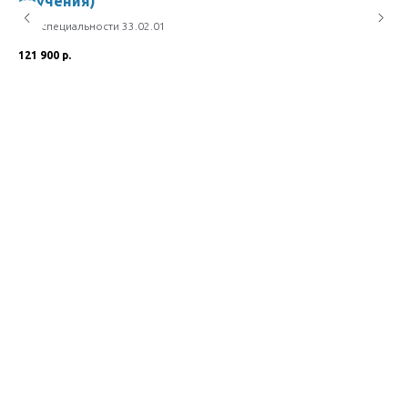
обучения)
об
Код специальности 33.02.01
Код
121 900
р.
121