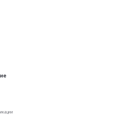
ние
икации