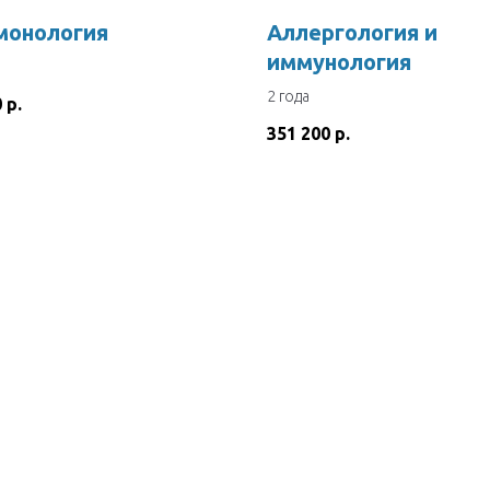
монология
Аллергология и
иммунология
2 года
0
р.
351 200
р.